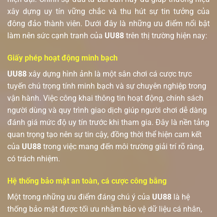
xây dựng uy tín vững chắc và thu hút sự tin tưởng của
đông đảo thành viên. Dưới đây là những ưu điểm nổi bật
làm nên sức cạnh tranh của
UU88
trên thị trường hiện nay:
Giấy phép hoạt động minh bạch
UU88
xây dựng hình ảnh là một sân chơi cá cược trực
tuyến chú trọng tính minh bạch và sự chuyên nghiệp trong
vận hành. Việc công khai thông tin hoạt động, chính sách
người dùng và quy trình giao dịch giúp người chơi dễ dàng
đánh giá mức độ uy tín trước khi tham gia. Đây là nền tảng
quan trọng tạo nên sự tin cậy, đồng thời thể hiện cam kết
của
UU88
trong việc mang đến môi trường giải trí rõ ràng,
có trách nhiệm.
Hệ thống bảo mật an toàn, cá cược công bằng
Một trong những ưu điểm đáng chú ý của
UU88
là hệ
thống bảo mật được tối ưu nhằm bảo vệ dữ liệu cá nhân,