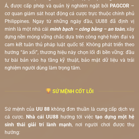
Á, được cấp phép và quản lý nghiêm ngặt bởi
PAGCOR
–
cơ quan giám sát hoạt động cá cược trực thuộc chính phủ
Philippines. Ngay từ những ngày đầu, UU88 đã định vị
mình là một nhà cái
minh bạch – công bằng – an toàn
, xây
dựng nền móng vững chắc dựa trên công nghệ hiện đại và
cam kết tuân thủ pháp luật quốc tế. Không phát triển theo
hướng “ăn xổi”, thương hiệu này chọn lối đi bền vững: đầu
tư bài bản vào hạ tầng kỹ thuật, bảo mật dữ liệu và trải
nghiệm người dùng làm trọng tâm.
SỨ MỆNH CỐT LÕI
Sứ mệnh của
UU 88
không đơn thuần là cung cấp dịch vụ
cá cược.
Nhà cái UU88
hướng tới việc
tạo dựng một hệ
sinh thái giải trí lành mạnh
, nơi người chơi được thụ
hưởng: