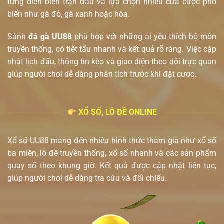
từng diễn biến trận đấu và lựa chọn nhiều cửa cược phổ
biến như gà đỏ, gà xanh hoặc hòa.
Sảnh
đá gà UU88
phù hợp với những ai yêu thích bộ môn
truyền thống, có tiết tấu nhanh và kết quả rõ ràng. Việc cập
nhật lịch đấu, thông tin kèo và giao diện theo dõi trực quan
giúp người chơi dễ dàng phân tích trước khi đặt cược.
XỔ SỐ, LÔ ĐỀ ONLINE
Xổ số UU88 mang đến nhiều hình thức tham gia như xổ số
ba miền, lô đề truyền thống, xổ số nhanh và các sản phẩm
quay số theo khung giờ. Kết quả được cập nhật liên tục,
giúp người chơi dễ dàng tra cứu và đối chiếu.