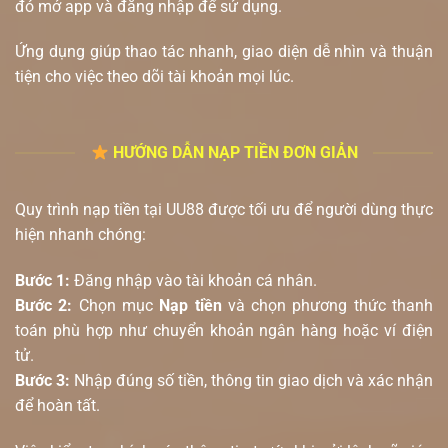
đó mở app và đăng nhập để sử dụng.
Ứng dụng giúp thao tác nhanh, giao diện dễ nhìn và thuận
tiện cho việc theo dõi tài khoản mọi lúc.
HƯỚNG DẪN NẠP TIỀN ĐƠN GIẢN
Quy trình nạp tiền tại UU88 được tối ưu để người dùng thực
hiện nhanh chóng:
Bước 1:
Đăng nhập vào tài khoản cá nhân.
Bước 2:
Chọn mục
Nạp tiền
và chọn phương thức thanh
toán phù hợp như chuyển khoản ngân hàng hoặc ví điện
tử.
Bước 3:
Nhập đúng số tiền, thông tin giao dịch và xác nhận
để hoàn tất.