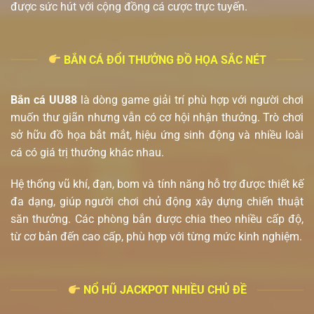
được sức hút với cộng đồng cá cược trực tuyến.
BẮN CÁ ĐỔI THƯỞNG ĐỒ HỌA SẮC NÉT
Bắn cá UU88
là dòng game giải trí phù hợp với người chơi
muốn thư giãn nhưng vẫn có cơ hội nhận thưởng. Trò chơi
sở hữu đồ họa bắt mắt, hiệu ứng sinh động và nhiều loài
cá có giá trị thưởng khác nhau.
Hệ thống vũ khí, đạn, bom và tính năng hỗ trợ được thiết kế
đa dạng, giúp người chơi chủ động xây dựng chiến thuật
săn thưởng. Các phòng bắn được chia theo nhiều cấp độ,
từ cơ bản đến cao cấp, phù hợp với từng mức kinh nghiệm.
NỔ HŨ JACKPOT NHIỀU CHỦ ĐỀ