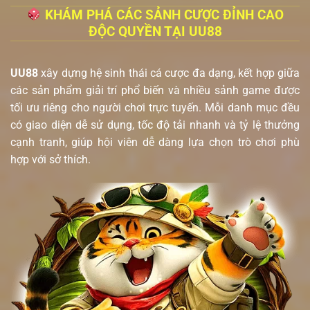
KHÁM PHÁ CÁC SẢNH CƯỢC ĐỈNH CAO
ĐỘC QUYỀN TẠI UU88
UU88
xây dựng hệ sinh thái cá cược đa dạng, kết hợp giữa
các sản phẩm giải trí phổ biến và nhiều sảnh game được
tối ưu riêng cho người chơi trực tuyến. Mỗi danh mục đều
có giao diện dễ sử dụng, tốc độ tải nhanh và tỷ lệ thưởng
cạnh tranh, giúp hội viên dễ dàng lựa chọn trò chơi phù
hợp với sở thích.