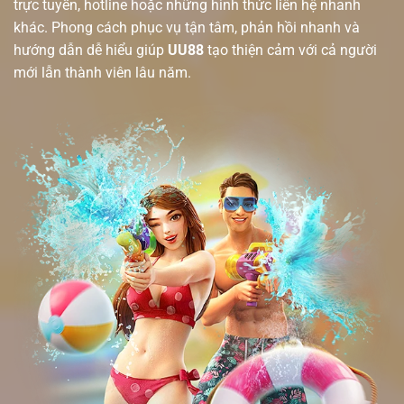
trực tuyến, hotline hoặc những hình thức liên hệ nhanh
khác. Phong cách phục vụ tận tâm, phản hồi nhanh và
hướng dẫn dễ hiểu giúp
UU88
tạo thiện cảm với cả người
mới lẫn thành viên lâu năm.