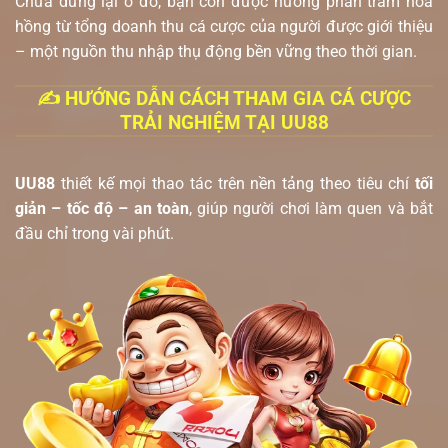
Chưa dừng lại ở đó, bạn còn được hưởng phần trăm hoa
hồng từ tổng doanh thu cá cược của người được giới thiệu
– một nguồn thu nhập thụ động bền vững theo thời gian.
✍️ HƯỚNG DẪN CÁCH THAM GIA CÁ CƯỢC
TRẢI NGHIỆM TẠI UU88
UU88
thiết kế mọi thao tác trên nền tảng theo tiêu chí
tối
giản – tốc độ – an toàn
, giúp người chơi làm quen và bắt
đầu chỉ trong vài phút.