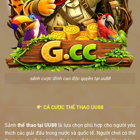
sảnh cược đỉnh cao độc quyền tại uu88
CÁ CƯỢC THỂ THAO UU88
Sảnh
thể thao tại UU88
là lựa chọn phù hợp cho người yêu
thích các giải đấu trong nước và quốc tế. Người chơi có thể