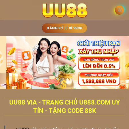
Bỏ
qua
nội
dung
ĐĂNG KÝ LÌ XÌ 999K
UU88 VIA - TRANG CHỦ U888.COM UY
TÍN - TẶNG CODE 88K