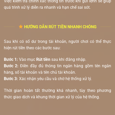
Việc kiểm tra chính xác thông tin trước khi gửi lệnh sẽ giúp
quá trình xử lý diễn ra nhanh và hạn chế sai sót.
HƯỚNG DẪN RÚT TIỀN NHANH CHÓNG
Sau khi có số dư trong tài khoản, người chơi có thể thực
hiện rút tiền theo các bước sau:
Bước 1:
Vào mục
Rút tiền
sau khi đăng nhập.
Bước 2:
Điền đầy đủ thông tin ngân hàng gồm tên ngân
hàng, số tài khoản và tên chủ tài khoản.
Bước 3:
Xác nhận yêu cầu và chờ hệ thống xử lý.
Thời gian hoàn tất thường khá nhanh, tùy theo phương
thức giao dịch và khung thời gian xử lý của hệ thống.