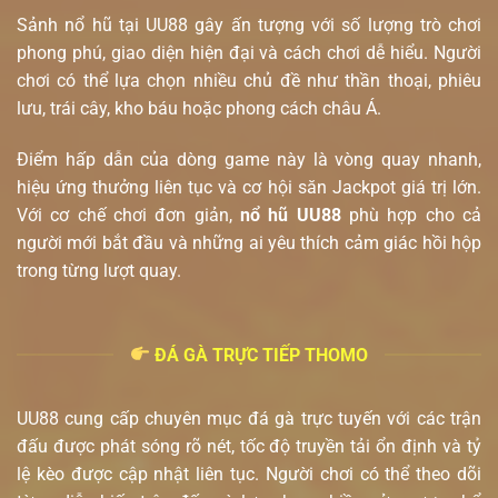
Sảnh nổ hũ tại UU88 gây ấn tượng với số lượng trò chơi
phong phú, giao diện hiện đại và cách chơi dễ hiểu. Người
chơi có thể lựa chọn nhiều chủ đề như thần thoại, phiêu
lưu, trái cây, kho báu hoặc phong cách châu Á.
Điểm hấp dẫn của dòng game này là vòng quay nhanh,
hiệu ứng thưởng liên tục và cơ hội săn Jackpot giá trị lớn.
Với cơ chế chơi đơn giản,
nổ hũ UU88
phù hợp cho cả
người mới bắt đầu và những ai yêu thích cảm giác hồi hộp
trong từng lượt quay.
ĐÁ GÀ TRỰC TIẾP THOMO
UU88 cung cấp chuyên mục đá gà trực tuyến với các trận
đấu được phát sóng rõ nét, tốc độ truyền tải ổn định và tỷ
lệ kèo được cập nhật liên tục. Người chơi có thể theo dõi