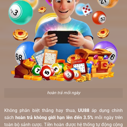
hoàn trả mỗi ngày
Không phân biệt thắng hay thua,
UU88
áp dụng chính
sách
hoàn trả không giới hạn lên đến 3.5%
mỗi ngày trên
toàn bộ sảnh cược. Tiền hoàn được hệ thống tự động cộng