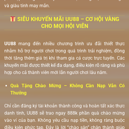
và giàu tính may mắn.
SIÊU KHUYẾN MÃI
UU88
– CƠ HỘI VÀNG
CHO MỌI HỘI VIÊN
UU88
mang đến nhiều chương trình ưu đãi thiết thực
nhằm hỗ trợ người chơi trong quá trình trải nghiệm, đồng
thời tăng thêm giá trị khi tham gia cá cược trực tuyến. Các
khuyến mãi được thiết kế đa dạng, điều kiện rõ ràng và phù
hợp cho cả thành viên mới lẫn người chơi lâu năm.
Quà Tặng Chào Mừng – Không Cần Nạp Vẫn Có
Thưởng
Chỉ cần đăng ký tài khoản thành công và hoàn tất xác thực
danh tính, UU88 sẽ trao ngay 888k phần quà chào mừng
vào ví của bạn. Không yêu cầu nạp tiền, không ràng buộc
điều kiện phức tạp. Đây là lời “chào sân” chân thành giúp