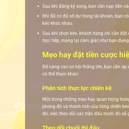
Sau khi đăng ký xong, bạn cần nạp tiền v
Khi đã có đủ số dư trong tài khoản, bạn có
kèo khác nhau.
Sau khi chọn kèo, khách hàng chỉ cần đặt 
trực tiếp, mang lại cảm giác như bạn đang
Mẹo hay đặt tiền cược hi
Để nâng cao cơ hội thắng lớn, bạn cần áp
có thể tham khảo:
Phân tích thực lực chiến kê
Một trong những mẹo hay quan trọng trong 
phong độ và thành tích của từng chiến binh
đó, việc theo dõi các trận đấu trước đó sẽ
Theo dõi chuỗi thi đấu