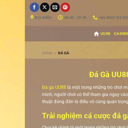
Bỏ
qua
nội
ĐỊA ĐIỂM
08:00 - 23:30
+84 0908 765 43
dung
UU88
CASIN
HOME
»
ĐÁ GÀ
Đá Gà UU88
Đá gà UU88
là một trong những trò chơi ma
minh, người chơi có thể tham gia ngay vào
thuật đúng đắn là điều vô cùng quan trọn
Trải nghiệm cá cược đá g
Chọi kê chính là một trong những trò chơi 