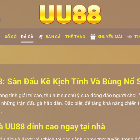
2
O
XỔ SỐ
ĐÁ GÀ
BẮN CÁ
THỂ THAO
KHUYẾN MÃI
TI
: Sàn Đấu Kê Kịch Tính Và Bùng Nổ 
ng tính giải trí cao, thu hút sự chú ý của đông đảo người chơi.
 những trận đấu gà hấp dẫn. Đặc biệt, để tăng khả năng chiến 
g.
à UU88 đỉnh cao ngay tại nhà
lâu đời và được yêu thích tại các sảnh game trực tuyến, trong 