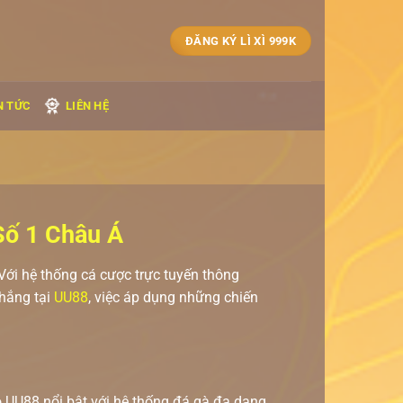
ĐĂNG KÝ LÌ XÌ 999K
N TỨC
LIÊN HỆ
Số 1 Châu Á
 Với hệ thống cá cược trực tuyến thông
thắng tại
UU88
, việc áp dụng những chiến
đó UU88 nổi bật với hệ thống đá gà đa dạng