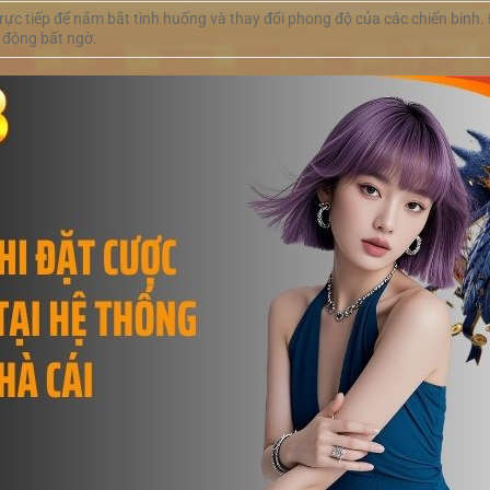
trực tiếp để nắm bắt tình huống và thay đổi phong độ của các chiến binh.
n động bất ngờ.