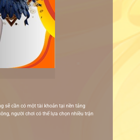
ng sẽ cần có một tài khoản tại nền tảng
ông, người chơi có thể lựa chọn nhiều trận