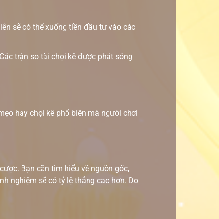
viên sẽ có thể xuống tiền đầu tư vào các
 Các trận so tài chọi kê được phát sóng
 mẹo hay chọi kê phổ biến mà người chơi
 cược. Bạn cần tìm hiểu về nguồn gốc,
inh nghiệm sẽ có tỷ lệ thắng cao hơn. Do