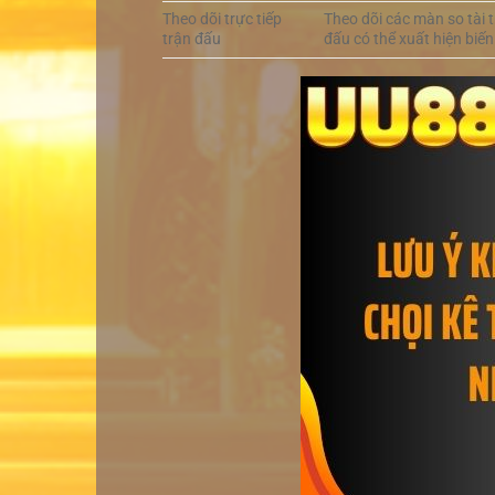
Theo dõi trực tiếp
Theo dõi các màn so tài 
trận đấu
đấu có thể xuất hiện biế