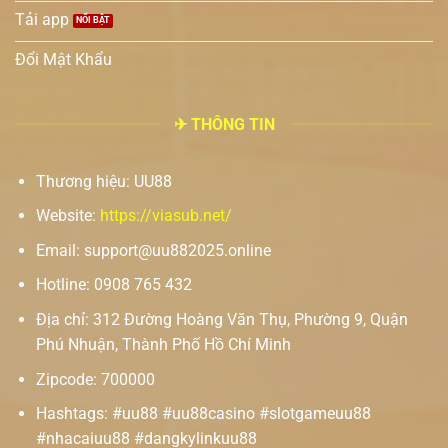
Tải app
Đổi Mật Khẩu
✈ THÔNG TIN
Thương hiệu: UU88
Website:
https://viasub.net/
Email:
support@uu882025.online
Hotline: 0908 765 432
Địa chỉ: 312 Đường Hoàng Văn Thụ, Phường 9, Quận
Phú Nhuận, Thành Phố Hồ Chí Minh
Zipcode: 700000
Hashtags: #uu88 #uu88casino #slotgameuu88
#nhacaiuu88 #dangkylinkuu88