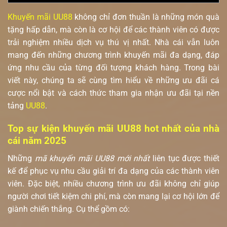
Khuyến mãi UU88
không chỉ đơn thuần là những món quà
tặng hấp dẫn, mà còn là cơ hội để các thành viên có được
trải nghiệm nhiều dịch vụ thú vị nhất. Nhà cái vẫn luôn
mang đến những chương trình khuyến mãi đa dạng, đáp
ứng nhu cầu của từng đối tượng khách hàng. Trong bài
viết này, chúng ta sẽ cùng tìm hiểu về những ưu đãi cá
cược nổi bật và cách thức tham gia nhận ưu đãi tại nền
tảng
UU88
.
Top sự kiện khuyến mãi UU88 hot nhất của nhà
cái năm 2025
Những
mã khuyến mãi UU88 mới nhất
liên tục được thiết
kế để phục vụ nhu cầu giải trí đa dạng của các thành viên
viên. Đặc biệt, nhiều chương trình ưu đãi không chỉ giúp
người chơi tiết kiệm chi phí, mà còn mang lại cơ hội lớn để
giành chiến thắng. Cụ thể gồm có: