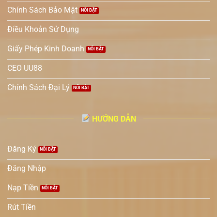
Chính Sách Bảo Mật
Điều Khoản Sử Dụng
Giấy Phép Kinh Doanh
CEO UU88
Chính Sách Đại Lý
HƯỚNG DẪN
Đăng Ký
Đăng Nhập
Nạp Tiền
Rút Tiền