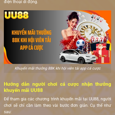
điện thoại di động.
Khuyến mãi thưởng 88K khi hội viên tải app cá cược
Hướng dẫn người chơi cá cược nhận thưởng
khuyến mãi UU88
Để tham gia các chương trình khuyến mãi tại UU88, người
chơi sẽ chỉ cần làm theo vài bước đơn giản. Cụ thể như
sau: