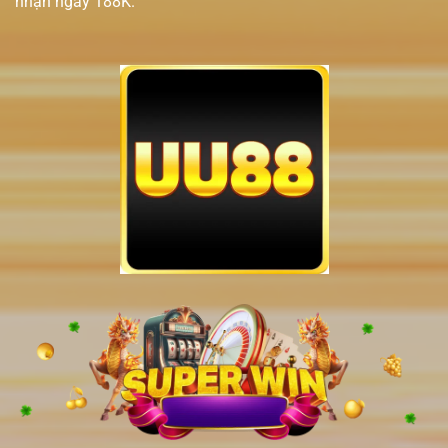
nhận ngay 188K.