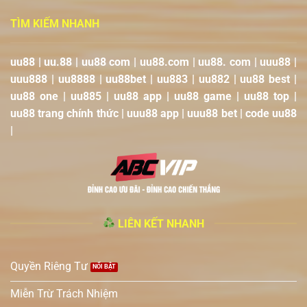
TÌM KIẾM NHANH
uu88 | uu.88 |
uu88
com |
uu88
.com |
uu88
. com | u
uu88 |
uuu888 | uu8888 | uu88bet | uu883 | uu882 | uu88 best |
uu88 one | uu885 | uu88 app | uu88 game | uu88 top |
uu88 trang chính thức | uuu88 app | uuu88 bet | code uu88
|
LIÊN KẾT NHANH
Quyền Riêng Tư
Miễn Trừ Trách Nhiệm