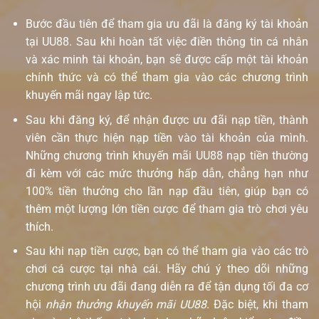
Bước đầu tiên để tham gia ưu đãi là đăng ký tài khoản
tại UU88. Sau khi hoàn tất việc điền thông tin cá nhân
và xác minh tài khoản, bạn sẽ được cấp một tài khoản
chính thức và có thể tham gia vào các chương trình
khuyến mãi ngay lập tức.
Sau khi đăng ký, để nhận được ưu đãi nạp tiền, thành
viên cần thực hiện nạp tiền vào tài khoản của mình.
Những chương trình khuyến mãi UU88 nạp tiền thường
đi kèm với các mức thưởng hấp dẫn, chẳng hạn như
100% tiền thưởng cho lần nạp đầu tiên, giúp bạn có
thêm một lượng lớn tiền cược để tham gia trò chơi yêu
thích.
Sau khi nạp tiền cược, bạn có thể tham gia vào các trò
chơi cá cược tại nhà cái. Hãy chú ý theo dõi những
chương trình ưu đãi đang diễn ra để tận dụng tối đa cơ
hội
nhận thưởng khuyến mãi UU88
. Đặc biệt, khi tham