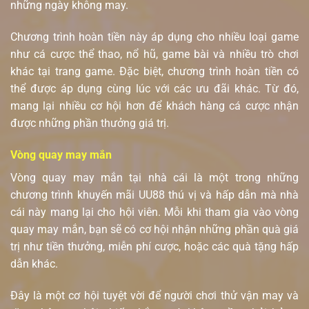
những ngày không may.
Chương trình hoàn tiền này áp dụng cho nhiều loại game
như cá cược thể thao, nổ hũ, game bài và nhiều trò chơi
khác tại trang game. Đặc biệt, chương trình hoàn tiền có
thể được áp dụng cùng lúc với các ưu đãi khác. Từ đó,
mang lại nhiều cơ hội hơn để khách hàng cá cược nhận
được những phần thưởng giá trị.
Vòng quay may mắn
Vòng quay may mắn tại nhà cái là một trong những
chương trình khuyến mãi UU88 thú vị và hấp dẫn mà nhà
cái này mang lại cho hội viên. Mỗi khi tham gia vào vòng
quay may mắn, bạn sẽ có cơ hội nhận những phần quà giá
trị như tiền thưởng, miễn phí cược, hoặc các quà tặng hấp
dẫn khác.
Đây là một cơ hội tuyệt vời để người chơi thử vận may và