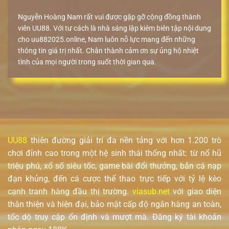
Nguyễn Hoàng Nam rất vui được gặp gỡ cộng đồng thành
viên UU88. Với tư cách là nhà sáng lập kiêm biên tập nội dung
cho uu882025.online, Nam luôn nỗ lực mang đến những
thông tin giá trị nhất. Chân thành cảm ơn sự ủng hộ nhiệt
tình của mọi người trong suốt thời gian qua.
UU88
thiên đường giải trí đa nền tảng với hơn 1.200 trò
chơi đỉnh cao trong một hệ sinh thái thống nhất: từ nổ hũ
triệu phú, xổ số siêu tốc, game bài đổi thưởng, bắn cá nạp
đạn khủng, đến cá cược thể thao trực tiếp với tỷ lệ kèo
cạnh tranh hàng đầu thị trường.
viasub.net
với giao diện
thân thiện và hiện đại, bảo mật cấp độ ngân hàng an toàn,
tốc dộ truy cập ổn định và mượt mà. Đăng ký tài khoản