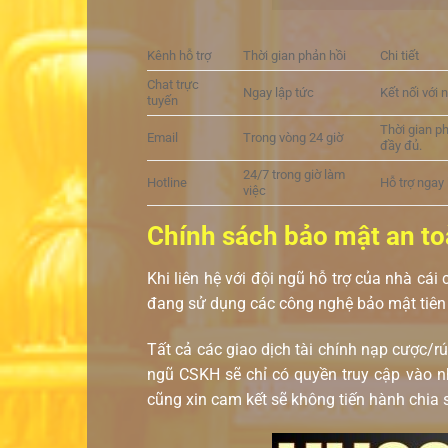
Kênh hỗ trợ
Thời gian phản hồi
Chi tiết
Chat trực
Ngay lập tức
Kết nối với 
tuyến
Thời gian p
Email
Trong vòng 24 giờ
đầy đủ.
24/7 trong giờ làm
Hotline
Hỗ trợ ngay
việc
Chính sách bảo mật an to
Khi liên hệ với đội ngũ hỗ trợ của nhà cá
đang sử dụng các công nghệ bảo mật tiên t
Tất cả các giao dịch tài chính nạp cược/r
ngũ CSKH sẽ chỉ có quyền truy cập vào n
cũng xin cam kết sẽ không tiến hành chia s