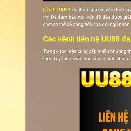
Liên hệ UU88
khi tham gia cá cược trực tu
trợ. Để đảm bảo mọi vấn đề đều được giải
chơi có thể dễ dàng tiếp cận đội ngũ nhâ
Các kênh liên hệ UU88 đan
Trang cược hiện cung cấp nhiều phương thứ
thời. Tùy thuộc vào nhu cầu và tính chất 