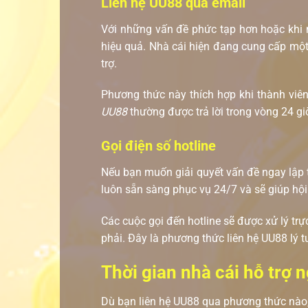
Liên hệ UU88 qua email
Với những vấn đề phức tạp hơn hoặc khi ngư
hiệu quả. Nhà cái hiện đang cung cấp một 
trợ.
Phương thức này thích hợp khi thành viên
UU88
thường được trả lời trong vòng 24 gi
Gọi điện số hotline
Nếu bạn muốn giải quyết vấn đề ngay lập t
luôn sẵn sàng phục vụ 24/7 và sẽ giúp hội 
Các cuộc gọi đến hotline sẽ được xử lý tr
phải. Đây là phương thức liên hệ UU88 lý 
Thời gian nhà cái hỗ trợ 
Dù bạn liên hệ UU88 qua phương thức nào,