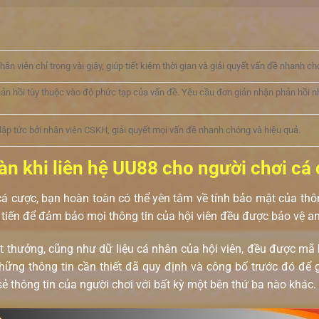
nhân viên chỉ trong vài giây, giúp tiết kiệm thời gian và giải quyết vấn đề nhanh ch
hản hồi tùy thuộc vào độ phức tạp của vấn đề. Yêu cầu đơn giản nhận phản hồi n
 lập tức bởi nhân viên CSKH, giải quyết mọi vấn đề nhanh chóng và hiệu quả.
àn khi liên hệ UU88 cho người chơi cá
i cá cược, bạn hoàn toàn có thể yên tâm về tính bảo mật của thô
iến để đảm bảo mọi thông tin của hội viên đều được bảo vệ an 
út thưởng, cũng như dữ liệu cá nhân của hội viên, đều được mã 
hững thông tin cần thiết đã quy định và công bố trước đó để 
ẻ thông tin của người chơi với bất kỳ một bên thứ ba nào khác.