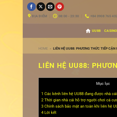
Bỏ
qua
nội
ĐỊA ĐIỂM
08:00 - 23:30
+84 0908 765 43
dung
UU88
CASIN
HOME
»
LIÊN HỆ UU88: PHƯƠNG THỨC TIẾP CẬN
LIÊN HỆ UU88: PHƯƠ
Mục lục
1
Các kênh liên hệ UU88 đang được nhà cái 
2
Thời gian nhà cái hỗ trợ người chơi cá cư
3
Chính sách bảo mật an toàn khi liên hệ U
4
Lời kết