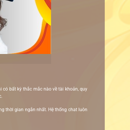
i có bất kỳ thắc mắc nào về tài khoản, quy
c.
ng thời gian ngắn nhất. Hệ thống chat luôn