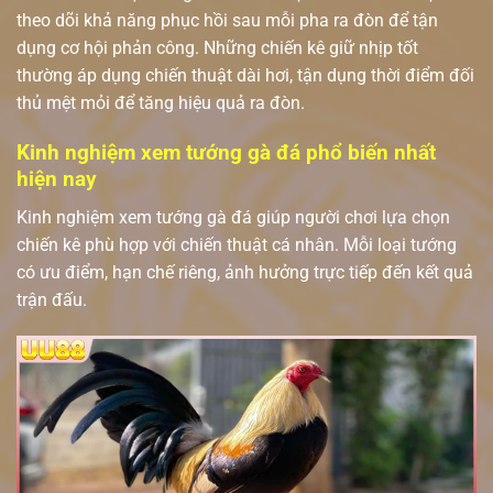
theo dõi khả năng phục hồi sau mỗi pha ra đòn để tận
dụng cơ hội phản công. Những chiến kê giữ nhịp tốt
thường áp dụng chiến thuật dài hơi, tận dụng thời điểm đối
thủ mệt mỏi để tăng hiệu quả ra đòn.
Kinh nghiệm xem tướng gà đá phổ biến nhất
hiện nay
Kinh nghiệm xem tướng gà đá giúp người chơi lựa chọn
chiến kê phù hợp với chiến thuật cá nhân. Mỗi loại tướng
có ưu điểm, hạn chế riêng, ảnh hưởng trực tiếp đến kết quả
trận đấu.