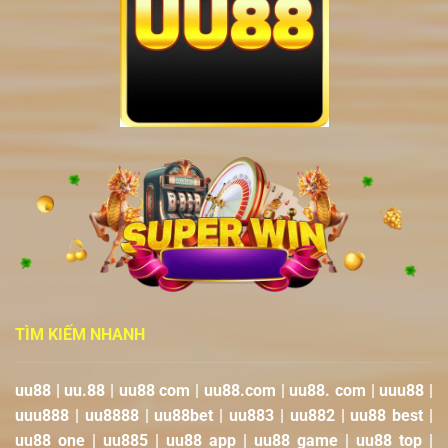
TÌM KIẾM NHANH
uu88 | uu.88 |
uu88
com |
uu88
.com |
uu88
. com | u
uu88 |
uuu888 | uu8888 | uu88bet | uu883 | uu882 | uu88 best |
uu88 one | uu885 | uu88 app | uu88 game | uu88 top |