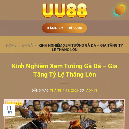
Bỏ
qua
nội
dung
ĐĂNG KÝ LÌ XÌ 999K
HOME
»
ĐÁ GÀ
»
KINH NGHIỆM XEM TƯỚNG GÀ ĐÁ – GIA TĂNG TỶ
LỆ THẮNG LỚN
Kinh Nghiệm Xem Tướng Gà Đá – Gia
Tăng Tỷ Lệ Thắng Lớn
ĐĂNG VÀO
THÁNG 1 11, 2026
BỞI
ADMIN
11
Th1