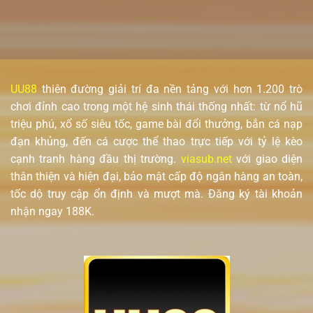
UU88
thiên đường giải trí đa nền tảng với hơn 1.200 trò
chơi đỉnh cao trong một hệ sinh thái thống nhất: từ nổ hũ
triệu phú, xổ số siêu tốc, game bài đổi thưởng, bắn cá nạp
đạn khủng, đến cá cược thể thao trực tiếp với tỷ lệ kèo
cạnh tranh hàng đầu thị trường.
viasub.net
với giao diện
thân thiện và hiện đại, bảo mật cấp độ ngân hàng an toàn,
tốc dộ truy cập ổn định và mượt mà. Đăng ký tài khoản
nhận ngay 188K.