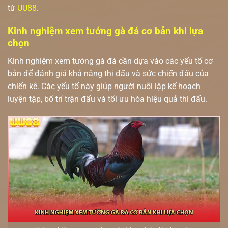
từ
UU88
.
Kinh nghiệm xem tướng gà đá cơ bản khi lựa
chọn
Kinh nghiệm xem tướng gà đá cần dựa vào các yếu tố cơ
bản để đánh giá khả năng thi đấu và sức chiến đấu của
chiến kê. Các yếu tố này giúp người nuôi lập kế hoạch
luyện tập, bố trí trận đấu và tối ưu hóa hiệu quả thi đấu.