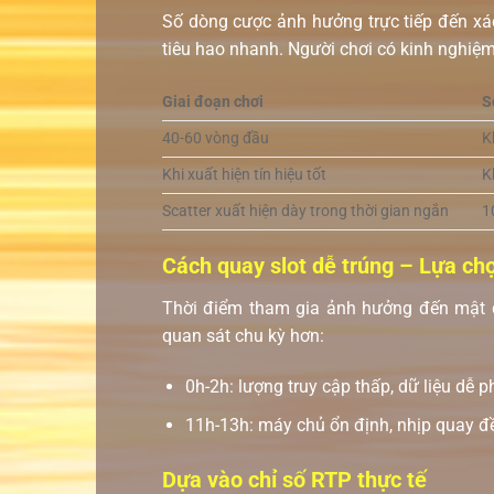
Số dòng cược ảnh hưởng trực tiếp đến xác
tiêu hao nhanh. Người chơi có kinh nghiệm
Giai đoạn chơi
S
40-60 vòng đầu
K
Khi xuất hiện tín hiệu tốt
K
Scatter xuất hiện dày trong thời gian ngắn
1
Cách quay slot dễ trúng – Lựa chọ
Thời điểm tham gia ảnh hưởng đến mật đ
quan sát chu kỳ hơn:
0h-2h: lượng truy cập thấp, dữ liệu dễ p
11h-13h: máy chủ ổn định, nhịp quay đ
Dựa vào chỉ số RTP thực tế