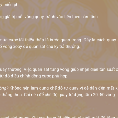
ay miễn phí.
 giá trị mỗi vòng quay, tránh vào tiền theo cảm tính.
ức cược tối thiểu thấp là bước quan trọng. Đây là cách quay 
 số vòng xoay để quan sát chu kỳ trả thưởng.
quay thường. Việc quan sát từng vòng giúp nhận diện tần suất 
o, từ đó điều chỉnh dòng cược phù hợp.
hông?
Không nên lạm dụng chế độ tự quay vì dễ dẫn đến mất 
 thắng thua. Chỉ nên để chế độ quay tự động tầm 20 -50 vòng.
 chơi slot game. Khi scatter xuất hiện rải rác với mật độ tăng 