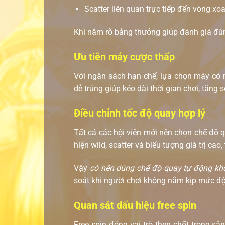
Scatter liên quan trực tiếp đến vòng xo
Khi nắm rõ bảng thưởng giúp đánh giá đúng
Ưu tiên máy cược thấp
Với ngân sách hạn chế, lựa chọn máy có m
dễ trúng giúp kéo dài thời gian chơi, tăng
Điều chỉnh tốc độ quay hợp lý
Tất cả các hội viên mới nên chọn chế độ 
hiện wild, scatter và biểu tượng giá trị ca
Vậy
có nên dùng chế độ quay tự động k
soát khi người chơi không nắm kịp mức độ
Quan sát dấu hiệu free spin
Free spin đóng vai trò then chốt trong sân