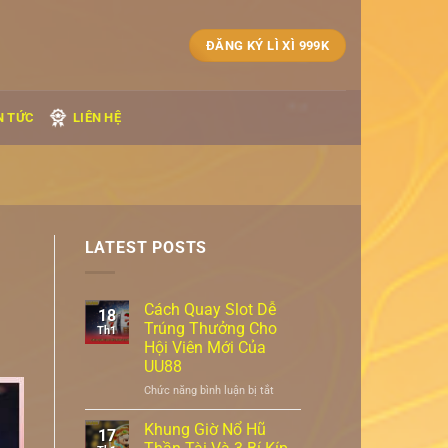
ĐĂNG KÝ LÌ XÌ 999K
N TỨC
LIÊN HỆ
LATEST POSTS
Cách Quay Slot Dễ
18
Trúng Thưởng Cho
Th1
Hội Viên Mới Của
UU88
ở
Chức năng bình luận bị tắt
Cách
Quay
Khung Giờ Nổ Hũ
17
Slot