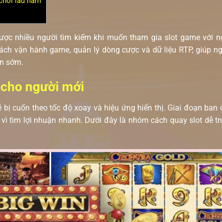
chơi lâu năm
ược nhiều người tìm kiếm khi muốn tham gia slot game với 
 cách vận hành game, quản lý dòng cược và dữ liệu RTP, giúp n
ốn sớm.
g cho người mới
ễ bị cuốn theo tốc độ xoay và hiệu ứng hiển thị. Giai đoạn ban
 vì tìm lợi nhuận nhanh. Dưới đây là nhóm cách quay slot dễ t