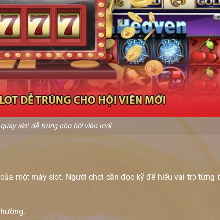
quay slot dễ trúng cho hội viên mới
 của một máy slot. Người chơi cần đọc kỹ để hiểu vai trò từng 
thường.