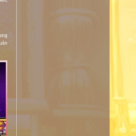
sang
quản