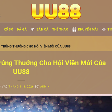
2
O
XỔ SỐ
ĐÁ GÀ
BẮN CÁ
THỂ THAO
KHUYẾN MÃI
TI
 TRÚNG THƯỞNG CHO HỘI VIÊN MỚI CỦA UU88
rúng Thưởng Cho Hội Viên Mới Của
UU88
G VÀO
THÁNG 1 18, 2026
BỞI
ADMIN