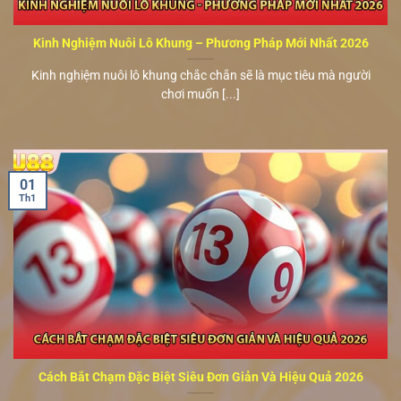
Kinh Nghiệm Nuôi Lô Khung – Phương Pháp Mới Nhất 2026
Kinh nghiệm nuôi lô khung chắc chắn sẽ là mục tiêu mà người
chơi muốn [...]
01
Th1
Cách Bắt Chạm Đặc Biệt Siêu Đơn Giản Và Hiệu Quả 2026