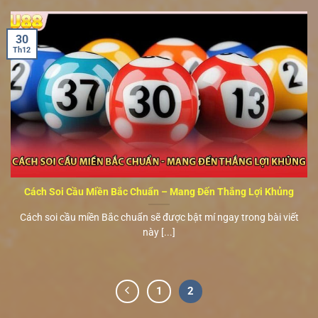
30
Th12
Cách Soi Cầu Miền Bắc Chuẩn – Mang Đến Thắng Lợi Khủng
Cách soi cầu miền Bắc chuẩn sẽ được bật mí ngay trong bài viết
này [...]
1
2