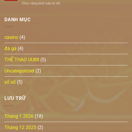
ở
Chức năng bình luận bị tắt
Trên
Chuẩn
Kinh
Điện
Từ
Nghiệm
Thoại
Lão
Chơi
DANH MỤC
Chuẩn
Làng
Roulette
Xác
Luôn
Cho
Thắng
Người
casino
(4)
Với
Mới
5
đá gà
(4)
Chiến
Lược
Hay
THỂ THAO UU88
(5)
Uncategorized
(2)
xổ số
(5)
LƯU TRỮ
Tháng 1 2026
(18)
Tháng 12 2025
(2)