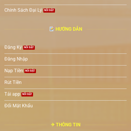
Chính Sách Đại Lý
HƯỚNG DẪN
Đăng Ký
Đăng Nhập
Nạp Tiền
Rút Tiền
Tải app
Đổi Mật Khẩu
✈ THÔNG TIN