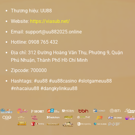
Thương hiệu: UU88
Website:
https://viasub.net/
Email:
support@uu882025.online
Hotline: 0908 765 432
Địa chỉ: 312 Đường Hoàng Văn Thụ, Phường 9, Quận
Phú Nhuận, Thành Phố Hồ Chí Minh
Zipcode: 700000
Hashtags: #uu88 #uu88casino #slotgameuu88
#nhacaiuu88 #dangkylinkuu88