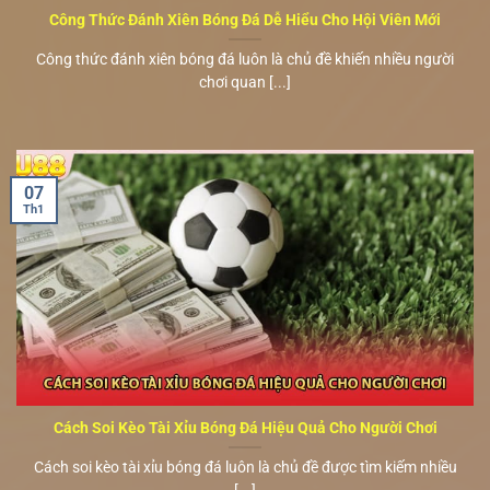
Công Thức Đánh Xiên Bóng Đá Dễ Hiểu Cho Hội Viên Mới
Công thức đánh xiên bóng đá luôn là chủ đề khiến nhiều người
chơi quan [...]
07
Th1
Cách Soi Kèo Tài Xỉu Bóng Đá Hiệu Quả Cho Người Chơi
Cách soi kèo tài xỉu bóng đá luôn là chủ đề được tìm kiếm nhiều
[...]