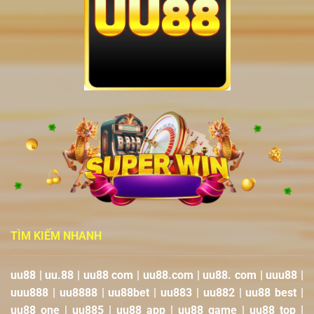
TÌM KIẾM NHANH
uu88 | uu.88 |
uu88
com |
uu88
.com |
uu88
. com | u
uu88 |
uuu888 | uu8888 | uu88bet | uu883 | uu882 | uu88 best |
uu88 one | uu885 | uu88 app | uu88 game | uu88 top |