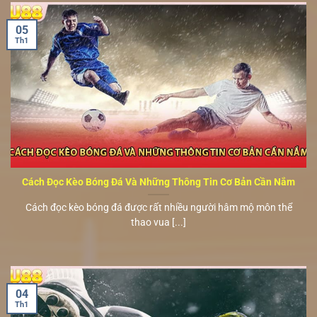
05
Th1
Cách Đọc Kèo Bóng Đá Và Những Thông Tin Cơ Bản Cần Nắm
Cách đọc kèo bóng đá được rất nhiều người hâm mộ môn thể
thao vua [...]
04
Th1