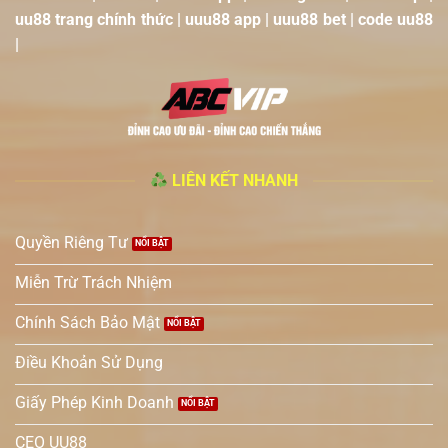
uu88 trang chính thức | uuu88 app | uuu88 bet | code uu88
|
LIÊN KẾT NHANH
Quyền Riêng Tư
Miễn Trừ Trách Nhiệm
Chính Sách Bảo Mật
Điều Khoản Sử Dụng
Giấy Phép Kinh Doanh
CEO UU88